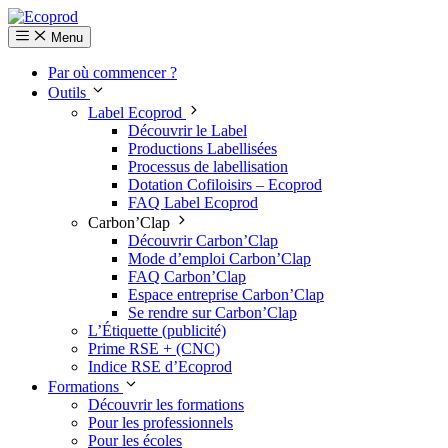
Menu
Par où commencer ?
Outils
Label Ecoprod
Découvrir le Label
Productions Labellisées
Processus de labellisation
Dotation Cofiloisirs – Ecoprod
FAQ Label Ecoprod
Carbon’Clap
Découvrir Carbon’Clap
Mode d’emploi Carbon’Clap
FAQ Carbon’Clap
Espace entreprise Carbon’Clap
Se rendre sur Carbon’Clap
L’Étiquette (publicité)
Prime RSE + (CNC)
Indice RSE d’Ecoprod
Formations
Découvrir les formations
Pour les professionnels
Pour les écoles