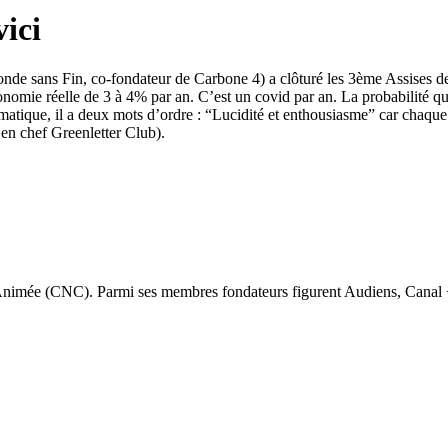
ici
de sans Fin, co-fondateur de Carbone 4) a clôturé les 3ème Assises de l
conomie réelle de 3 à 4% par an. C’est un covid par an. La probabilité 
limatique, il a deux mots d’ordre : “Lucidité et enthousiasme” car chaq
en chef Greenletter Club).
 Animée (CNC). Parmi ses membres fondateurs figurent Audiens, Canal 