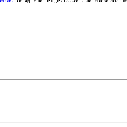
ponsable
par l’application de règles d’éco-conception et de sobriété nu