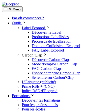
Menu
Par où commencer ?
Outils
Label Ecoprod
Découvrir le Label
Productions Labellisées
Processus de labellisation
Dotation Cofiloisirs – Ecoprod
FAQ Label Ecoprod
Carbon’Clap
Découvrir Carbon’Clap
Mode d’emploi Carbon’Clap
FAQ Carbon’Clap
Espace entreprise Carbon’Clap
Se rendre sur Carbon’Clap
L’Étiquette (publicité)
Prime RSE + (CNC)
Indice RSE d’Ecoprod
Formations
Découvrir les formations
Pour les professionnels
Pour les écoles